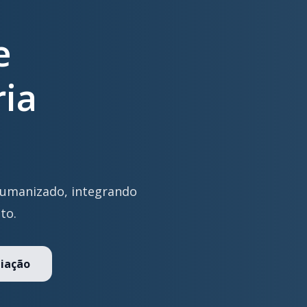
e
ria
humanizado, integrando
to.
iação