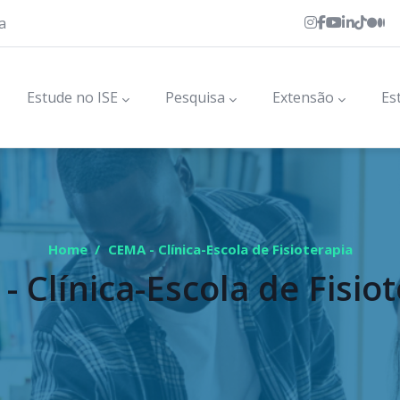
a
Estude no ISE
Pesquisa
Extensão
Es
Home
/
CEMA - Clínica-Escola de Fisioterapia
 Clínica-Escola de Fisio