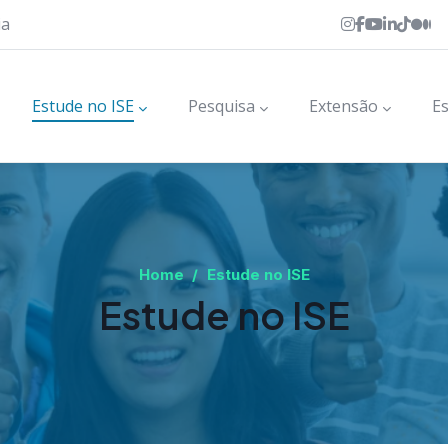
ia
Estude no ISE
Pesquisa
Extensão
Es
Home
/
Estude no ISE
Estude no ISE