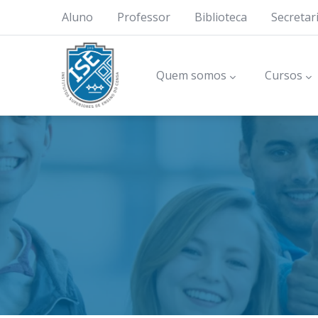
Skip to main content
top menu
Aluno
Professor
Biblioteca
Secretar
Main navigation
Quem somos
Cursos