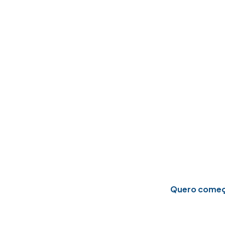
O 
Seja pe
encontr
Educa
Quero começ