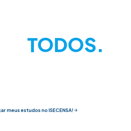
ISECENSA é p
TODOS.
lo ENEM, Vestibular, transferência ou bolsas, a
a o caminho ideal para começar sua graduação
ção acessível, humana e transformadora do seu 
ar meus estudos no ISECENSA!
Outras Forma