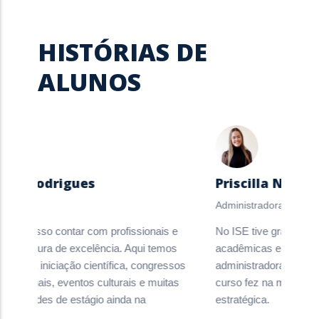
HISTÓRIAS DE
ALUNOS
yla Rodrigues
Priscilla Nascim
a
Administradora
SE posso contar com profissionais e
No ISE tive grandes exp
estrutura de excelência. Aqui temos
acadêmicas e práticas.
ntivo à iniciação científica, congressos
administradora, percebo
rnacionais, eventos culturais e muitas
curso fez na minha per
tunidades de estágio ainda na
estratégica.
uação.