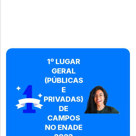
1º LUGAR
GERAL
(PÚBLICAS
E
PRIVADAS)
DE
CAMPOS
NO ENADE