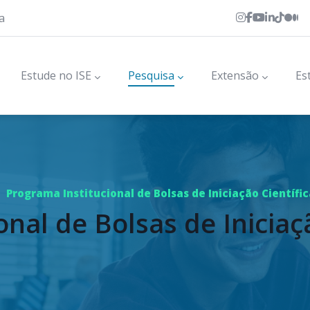
a
Estude no ISE
Pesquisa
Extensão
Es
/
Programa Institucional de Bolsas de Iniciação Científica
nal de Bolsas de Iniciaçã