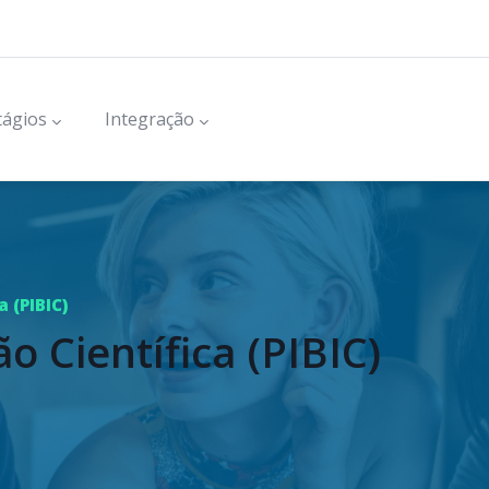
tágios
Integração
 (PIBIC)
o Científica (PIBIC)