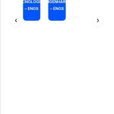
TECNOLÓGICA
ENGENHARIA
RELIGIOS
– ENGS
– ENGS
E SENTIDO
DA VIDA –
‹
›
ENGS
OPTATIVA
GERÊNCIA
DE
PROJETO
– PROD