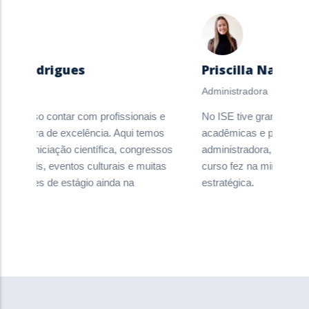
la Rodrigues
Priscilla Nascime
Administradora
E posso contar com profissionais e
No ISE tive grandes expe
strutura de excelência. Aqui temos
acadêmicas e práticas. 
ivo à iniciação científica, congressos
administradora, percebo 
acionais, eventos culturais e muitas
curso fez na minha perfo
unidades de estágio ainda na
estratégica.
ação.