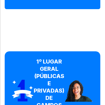
1º LUGAR
GERAL
(PÚBLICAS
E
PRIVADAS)
DE