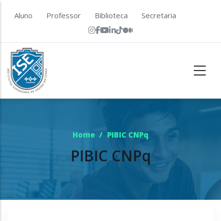
Skip to main content
top menu
Aluno
Professor
Biblioteca
Secretaria
Home
/
PIBIC CNPq
PIBIC CNPq